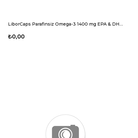
LiborCaps Parafinsiz Omega-3 1400 mg EPA & DHA İçerikli Parafin Yok Balık Yağı Takviyesi
₺0,00