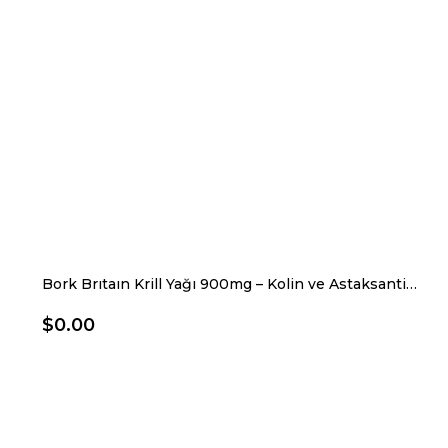
Bork Brıtaın Krill Yağı 900mg – Kolin ve Astaksantin İçeren Saf Krill Yağı
$0.00