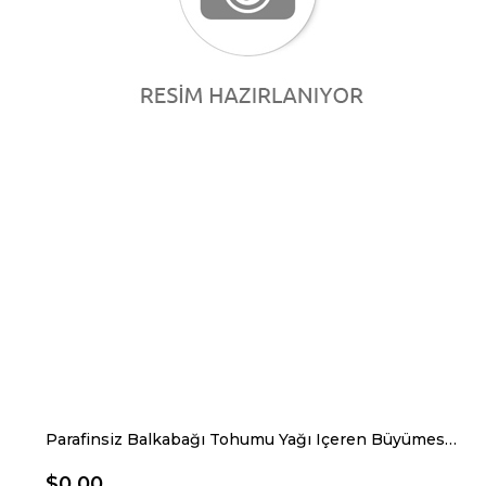
Parafinsiz Balkabağı Tohumu Yağı Içeren Büyümesini Engellemeye Destekçi Vitamin Gıda Takviye
$0.00