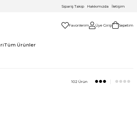
Sipariş Takip
/
Hakkımızda
/
İletişim
Favorilerim
Üye Girişi
Sepetim
ri
Tüm Ürünler
102 Ürün