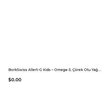
BorkSwiss Allert-G Kids – Omega-3, Çörek Otu Yağı, Quercetin, Resveratrol & Vitaminler –Limon Aromalı Şurup 150 ml
$0.00