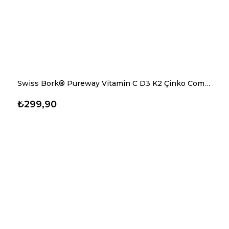
Swiss Bork® Pureway Vitamin C D3 K2 Çinko Complex 20 Efervesan Tablet
₺299,90