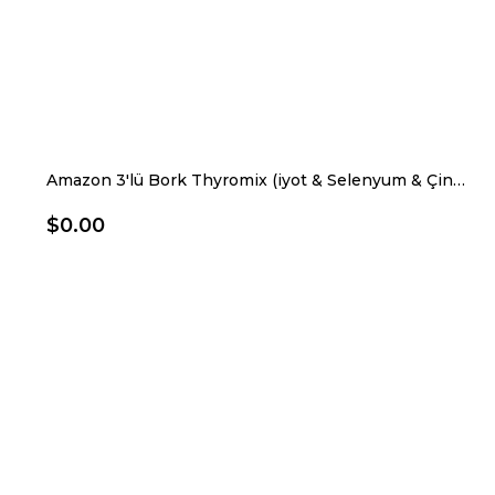
Amazon 3'lü Bork Thyromix (iyot & Selenyum & Çinko Pikolinat) 30 Vegan Kapsül
$0.00