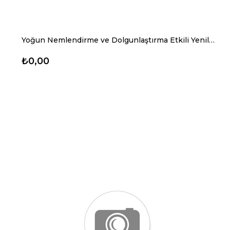
Yoğun Nemlendirme ve Dolgunlaştırma Etkili Yenileyici Cilt Bakım Serumu Hyaluronic Acid %2 + B5 30ml
₺0,00