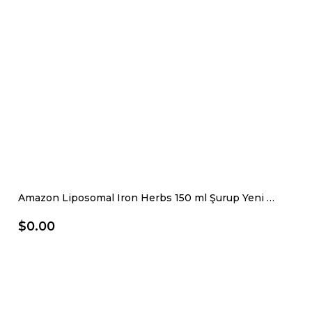
Amazon Liposomal Iron Herbs 150 ml Şurup Yeni Nesil Demir Desteği Demir Şurubu
$0.00