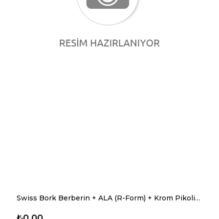
Swiss Bork Berberin + ALA (R-Form) + Krom Pikolinat + Bromelain • Takviye Edici Gıda • 4'lü Bitkisel Metabolizma & Ödem Desteği • 60 Kapsül
₺0,00