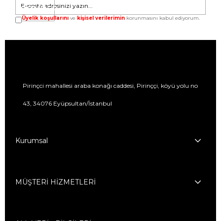
GÖNDER
Üyelik koşullarını
ve
kişisel verilerimin
korunmasını kabul ediyorum.
Pirinçci mahallesi araba konağı caddesi, Pirinççi, köyü yolu no
43, 34076 Eyüpsultan/İstanbul
Kurumsal
MÜŞTERİ HİZMETLERİ