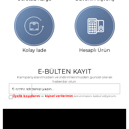
SWISS
SWISS
SWISS
$0.00
$0.00
$0.00
Kolay İade
Hesaplı Ürün
E-BÜLTEN KAYIT
Kampanyalarımızdan ve indirimlerimizden güncel olarak
haberdar olun.
GÖNDER
Üyelik koşullarını
ve
kişisel verilerimin
korunmasını kabul ediyorum.