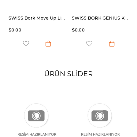
RRY PROBIOTICS 30 CAPS
SWISS Bork Move Up Liposomal Glucosamine Cream 100 ml
SWISS BORK GENIUS KIDS 150 ML SRP
$0.00
$0.00
ÜRÜN SLIDER