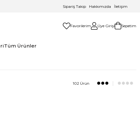
Sipariş Takip
/
Hakkımızda
/
İletişim
Favorilerim
Üye Girişi
Sepetim
ri
Tüm Ürünler
102 Ürün