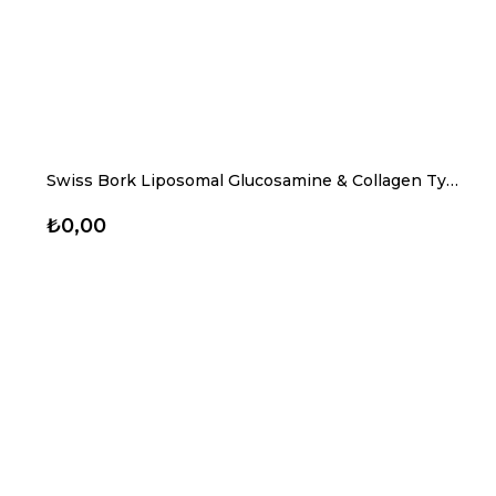
Swiss Bork Liposomal Glucosamine & Collagen Type II Krem M• Takviye Edici Gıda • Glukozamin • 100 ml
₺0,00