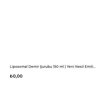
Liposomal Demir Şurubu 150 ml | Yeni Nesil Emilim – Çocuklar İçin Vişne Aromalı Demir Desteği
₺0,00