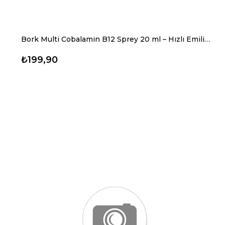
Bork Multi Cobalamin B12 Sprey 20 ml – Hızlı Emilim, 3 Aktif B12 Formu ile Enerji ve Kan Desteği
₺199,90