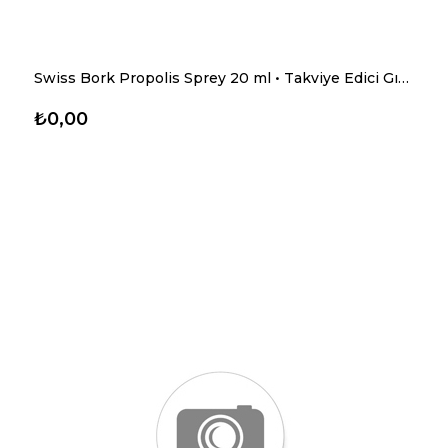
Swiss Bork Propolis Sprey 20 ml • Takviye Edici Gıda • Propolis Ekstresi • Ağız & Boğaz Konforu
₺0,00