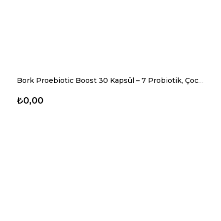
Bork Proebiotic Boost 30 Kapsül – 7 Probiotik, Çocuk ve Yetişkin İçin Sindirim Desteği
₺0,00