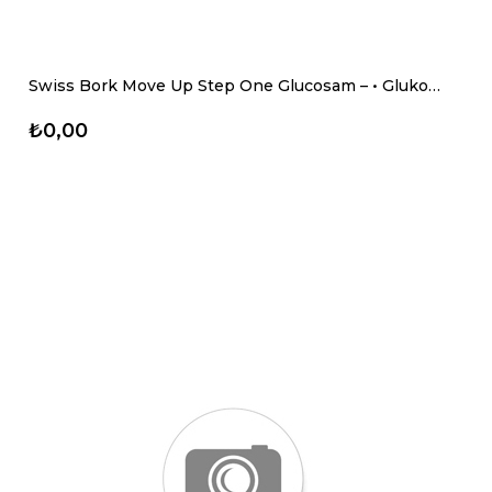
Swiss Bork Move Up Step One Glucosam – • Glukozamin , Eklem ve Kıkırdak Desteği • 60 Tb
₺0,00