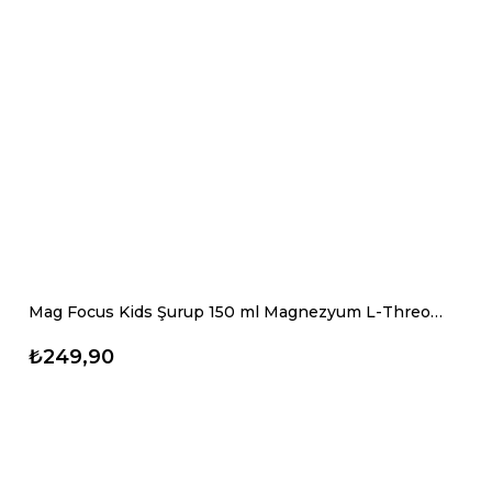
Mag Focus Kids Şurup 150 ml Magnezyum L-Threonate Odaklanma İçin Çocuk Magnezyum Şurubu
₺249,90