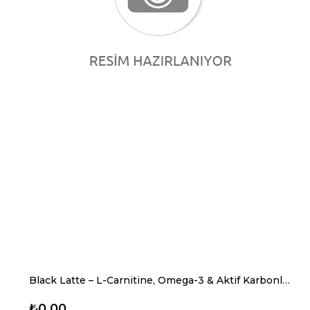
Black Latte – L-Carnitine, Omega-3 & Aktif Karbonlu Metabolizma Destekli Tok Tutan Kahve Tozu
₺0,00