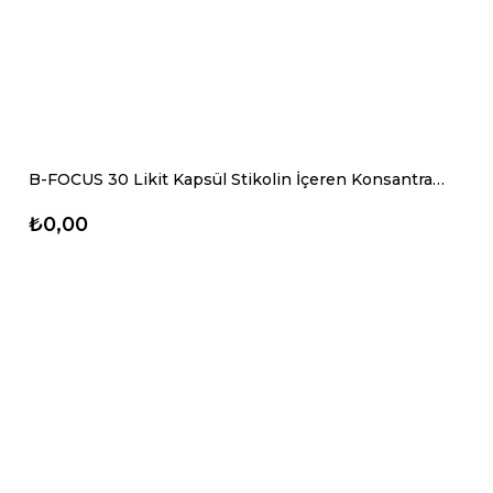
B-FOCUS 30 Likit Kapsül Stikolin İçeren Konsantrasyon ve Dikkat Eksikliği Destekleyici Vitamin
₺0,00