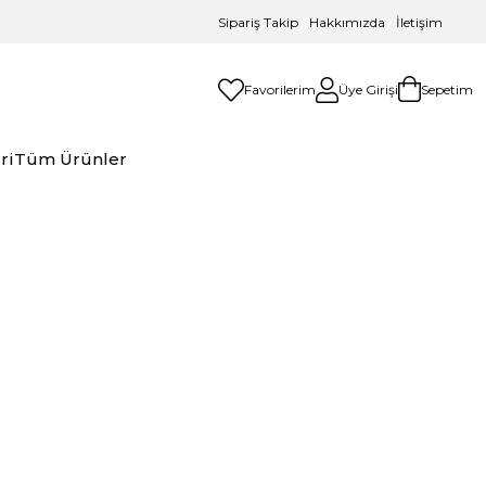
Sipariş Takip
/
Hakkımızda
/
İletişim
Favorilerim
Üye Girişi
Sepetim
ri
Tüm Ürünler