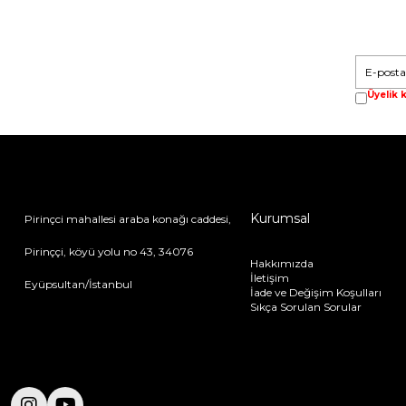
Üyelik k
Kurumsal
Pirinçci mahallesi araba konağı caddesi,
Pirinççi, köyü yolu no 43, 34076
Hakkımızda
İletişim
Eyüpsultan/İstanbul
İade ve Değişim Koşulları
Sıkça Sorulan Sorular