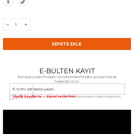
E-BÜLTEN KAYIT
Kampanyalarımızdan ve indirimlerimizden güncel olarak
haberdar olun.
GÖNDER
Üyelik koşullarını
ve
kişisel verilerimin
korunmasını kabul ediyorum.