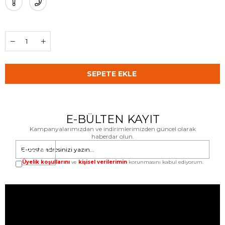
E-BÜLTEN KAYIT
Kampanyalarımızdan ve indirimlerimizden güncel olarak
haberdar olun.
GÖNDER
Üyelik koşullarını
ve
kişisel verilerimin
korunmasını kabul ediyorum.