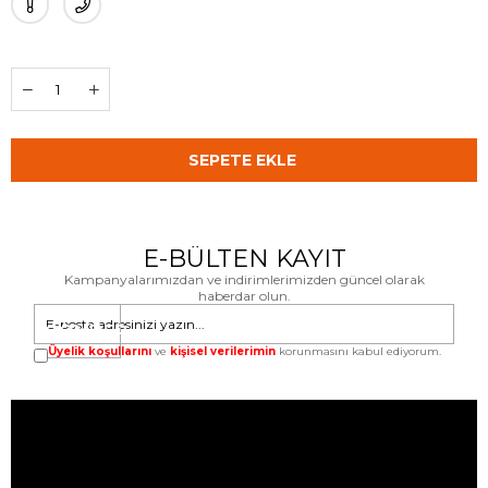
E-BÜLTEN KAYIT
Kampanyalarımızdan ve indirimlerimizden güncel olarak
haberdar olun.
GÖNDER
Üyelik koşullarını
ve
kişisel verilerimin
korunmasını kabul ediyorum.