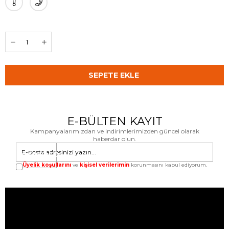
E-BÜLTEN KAYIT
Kampanyalarımızdan ve indirimlerimizden güncel olarak
haberdar olun.
GÖNDER
Üyelik koşullarını
ve
kişisel verilerimin
korunmasını kabul ediyorum.